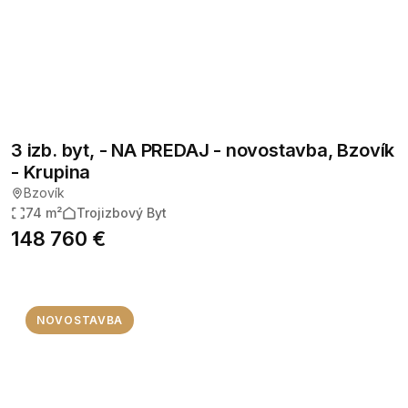
3 izb. byt, - NA PREDAJ - novostavba, Bzovík
- Krupina
Bzovík
74 m²
Trojizbový Byt
148 760 €
NOVOSTAVBA