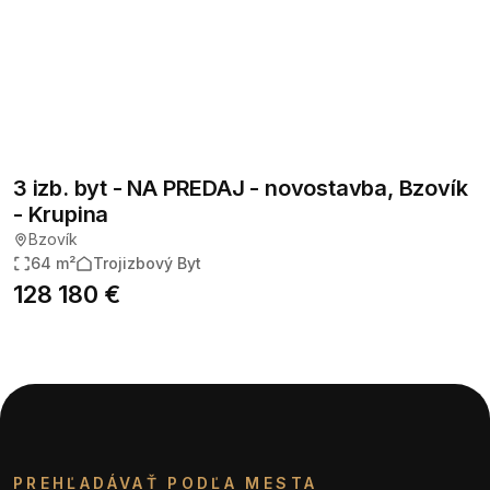
3 izb. byt - NA PREDAJ - novostavba, Bzovík
- Krupina
Bzovík
64 m²
Trojizbový Byt
128 180 €
PREHĽADÁVAŤ PODĽA MESTA