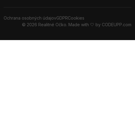
Ochrana osobných údajov
GDPR
Cookies
© 2026 Realitné Očko. Made with 🤍 by
CODEUPP.com