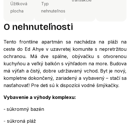
Úžitková
Typ
plocha
nehnuteľnosti
O nehnuteľnosti
Tento frontline apartmán sa nachádza na pláži na
ceste do Ed Ahye v uzavretej komunite s nepretržitou
ochranou. Má dve spálne, obývačku s otvorenou
kuchyňou a veľký balkón s výhľadom na more. Budova
má výťah a čistý, dobre udržiavaný vchod. Byt je nový,
kompletne dokončený, zariadený a vybavený – stačí sa
nasťahovať! Pre deti sú k dispozícii vodné šmýkačky.
Vybavenie a výhody komplexu:
-
súkromný bazén
-
súkroná pláž