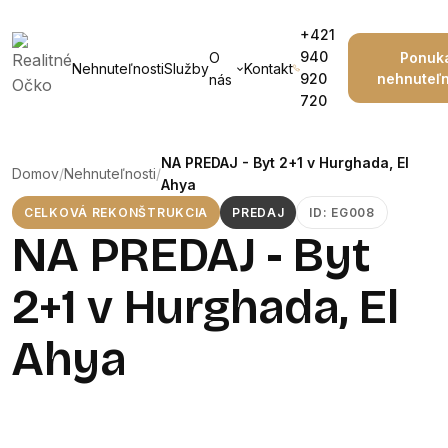
+421
940
O
Ponuk
Nehnuteľnosti
Služby
Kontakt
920
nehnuteľn
nás
720
NA PREDAJ - Byt 2+1 v Hurghada, El
Domov
/
Nehnuteľnosti
/
Ahya
CELKOVÁ REKONŠTRUKCIA
PREDAJ
ID: EG008
NA PREDAJ - Byt
2+1 v Hurghada, El
Ahya