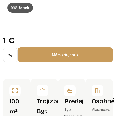
8 fotiek
1 €
Mám záujem
100
Trojizbový
Predaj
Osobné
Typ
Vlastníctvo
m²
Byt
transakcie