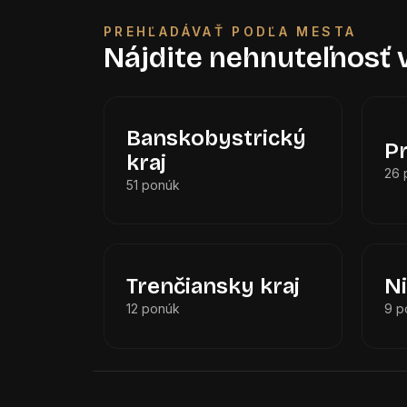
PREHĽADÁVAŤ PODĽA MESTA
Nájdite nehnuteľnosť
Banskobystrický
P
kraj
26 
51 ponúk
Trenčiansky kraj
Ni
12 ponúk
9 p