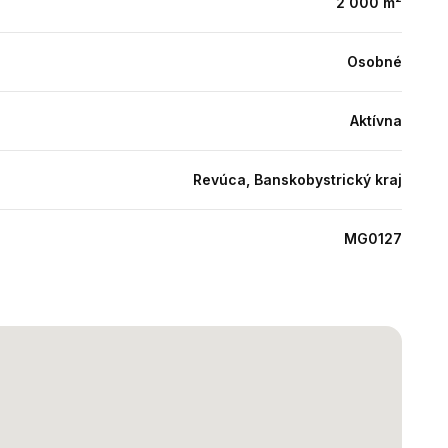
2 000 m²
Osobné
Aktívna
Revúca, Banskobystrický kraj
MG0127