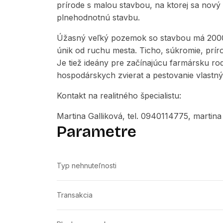
prírode s malou stavbou, na ktorej sa nový 
plnehodnotnú stavbu.
Úžasný veľký pozemok so stavbou má 2000 
únik od ruchu mesta. Ticho, súkromie, príro
Je tiež ideány pre začínajúcu farmársku ro
hospodárskych zvierat a pestovanie vlast
Kontakt na realitného špecialistu:
Martina Galliková, tel. 0940114775, martin
Parametre
Typ nehnuteľnosti
Transakcia