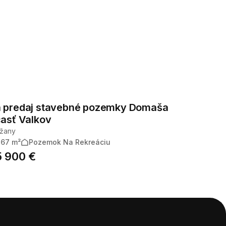
 predaj stavebné pozemky Domaša
časť Valkov
žany
267 m²
Pozemok Na Rekreáciu
 900 €