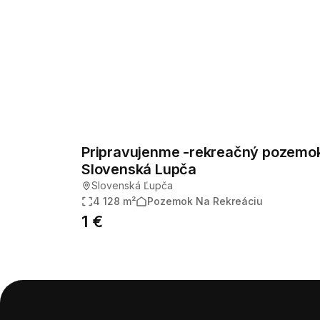
Pripravujenme -rekreačný pozemo
Slovenská Lupča
Slovenská Ľupča
4 128 m²
Pozemok Na Rekreáciu
1 €