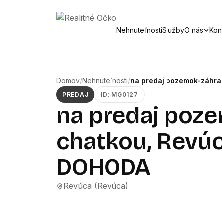
Nehnuteľnosti
Služby
O nás
Kon
Domov
/
Nehnuteľnosti
/
na predaj pozemok-záhra
PREDAJ
ID: MG0127
na predaj poz
chatkou, Revú
DOHODA
Revúca (Revúca)