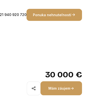
21 940 920 720
Ponuka nehnuteľností
30 000 €
Mám záujem