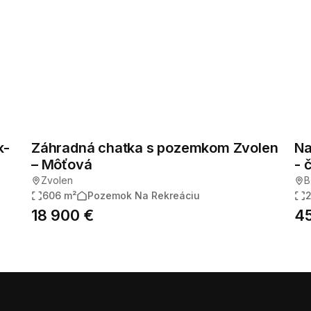
k-
Záhradná chatka s pozemkom Zvolen
Na
– Môťová
- 
Zvolen
B
606 m²
Pozemok Na Rekreáciu
18 900 €
45