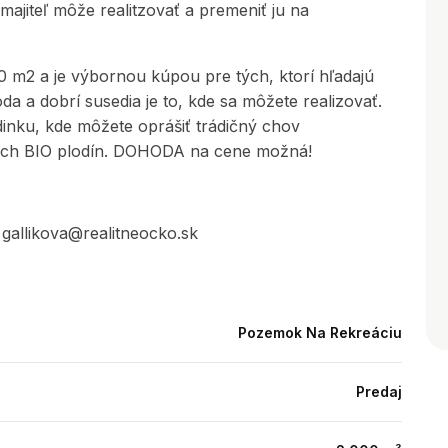
majiteľ môže realitzovať a premeniť ju na
m2 a je výbornou kúpou pre tých, ktorí hľadajú
da a dobrí susedia je to, kde sa môžete realizovať.
dinku, kde môžete oprášiť trádičný chov
ných BIO plodín. DOHODA na cene možná!
a gallikova@realitneocko.sk
Pozemok Na Rekreáciu
Predaj