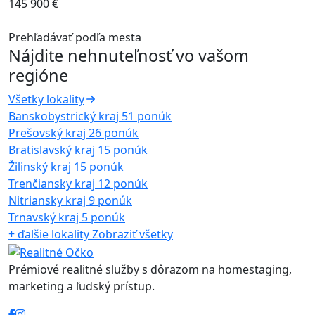
145 900 €
Prehľadávať podľa mesta
Nájdite nehnuteľnosť vo vašom
regióne
Všetky lokality
Banskobystrický kraj
51 ponúk
Prešovský kraj
26 ponúk
Bratislavský kraj
15 ponúk
Žilinský kraj
15 ponúk
Trenčiansky kraj
12 ponúk
Nitriansky kraj
9 ponúk
Trnavský kraj
5 ponúk
+ ďalšie lokality
Zobraziť všetky
Prémiové realitné služby s dôrazom na homestaging,
marketing a ľudský prístup.