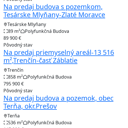
Na predaj budova s pozemkom,
Tesárske Mlyňany-Zlaté Moravce
Tesárske Mlyňany
89 m²
Polyfunkčná Budova
89 900 €
Pôvodný stav
Na predaj priemyselný areál-13 516
m²,Trenčín-časť Záblatie
Trenčín
858 m²
Polyfunkčná Budova
795 900 €
Pôvodný stav
Na predaj budova a pozemok, obec
Terňa, okr.Prešov
Terňa
536 m²
Polyfunkčná Budova