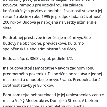
kovovou rampou pre vozičkárov. Na základe
konštrukčných prvkov dlhodobej životnosti stavby a jej
rekonštrukcie v roku 1995 je predpokladaná životnosť
200 rokov. Budova je napojená na všetky inžinierske
siete.
Po drobnej prestavbe interiéru je možné využitie
budovy na obchodné, prevádzkové, kultúrno
spoločenské alebo administratívne účely.
Budova súp. č. 3863 v spol. podiele 1/2:
Iná budova stojí samostatne v ľavom zadnom rohu
predmetného pozemku. Dispozične pozostáva z jednej
miestnosti a dlhodobo je nevyužívaná. Predpokladaná
životnosť stavby je 80 rokov.
Bonusom tejto nehnuteľnosti je jej umiestnenie v centre
mesta Veľký Meder, okres Dunajská Streda. V blízkom
susedstve sa nachádza kompletná občianska