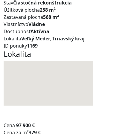
Stav
Čiastočná rekonštrukcia
Úžitková plocha
258 m²
Zastavaná plocha
568 m²
Vlastníctvo
Vládne
Dostupnosť
Aktívna
Lokalita
Veľký Meder, Trnavský kraj
ID ponuky
1169
Lokalita
Cena
97 900 €
Cena za m²
379 €