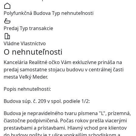
Polyfunkčná Budova
Typ nehnuteľnosti
Predaj
Typ transakcie
Vládne
Vlastníctvo
O nehnuteľnosti
Kancelária Realitné očko Vám exkluzívne prináša na
predaj samostatne stojacu budovu v centrálnej časti
mesta Veľký Meder.
Popis nehnuteľnosti:
Budova súp. č. 209 v spol. podiele 1/2:
Budova je nepravidelného tvaru písmena "L", prízemná,
čiastočne podpivničená. Počas rokov prešla viacerými
prestavbami a prístavbami. Hlavný vchod pre klientov
do budovy pošty je z ulice vonkajším schodiskom a