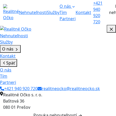
+421
O nás
940
Nehnuteľnosti
Služby
Tím
Kontakt
neh
920
Partneri
720
Nehnuteľnosti
Služby
O nás
Kontakt
Späť
O nás
Tím
Partneri
+421 940 920 720
realitneocko@realitneocko.sk
Realitné Očko s. r. o.
Baštová 36
080 01 Prešov
Ponuka nehnuteľností