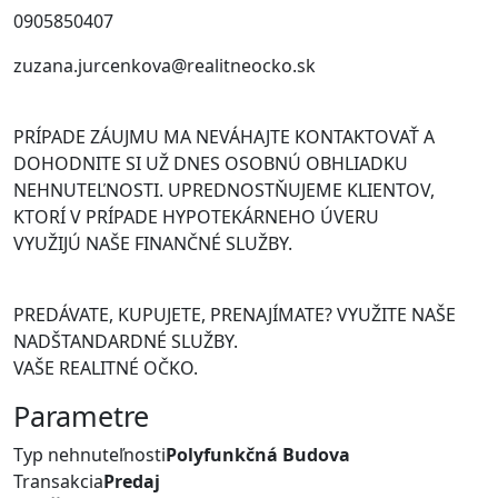
0905850407
zuzana.jurcenkova@realitneocko.sk
PRÍPADE ZÁUJMU MA NEVÁHAJTE KONTAKTOVAŤ A
DOHODNITE SI UŽ DNES OSOBNÚ OBHLIADKU
NEHNUTEĽNOSTI. UPREDNOSTŇUJEME KLIENTOV,
KTORÍ V PRÍPADE HYPOTEKÁRNEHO ÚVERU
VYUŽIJÚ NAŠE FINANČNÉ SLUŽBY.
PREDÁVATE, KUPUJETE, PRENAJÍMATE? VYUŽITE NAŠE
NADŠTANDARDNÉ SLUŽBY.
VAŠE REALITNÉ OČKO.
Parametre
Typ nehnuteľnosti
Polyfunkčná Budova
Transakcia
Predaj