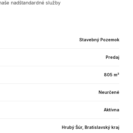
e naše nadštandardné služby
Stavebný Pozemok
Predaj
805 m²
Neurčené
Aktívna
Hrubý Šúr, Bratislavský kraj