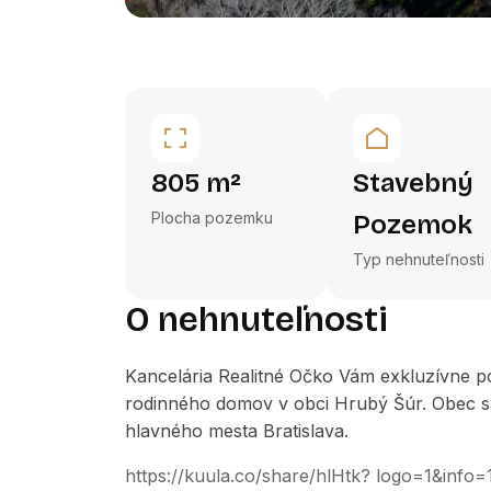
805 m²
Stavebný
Plocha pozemku
Pozemok
Typ nehnuteľnosti
O nehnuteľnosti
Kancelária Realitné Očko Vám exkluzívne
rodinného domov v obci Hrubý Šúr. Obec s
hlavného mesta Bratislava.
https://kuula.co/share/hlHtk? logo=1&in