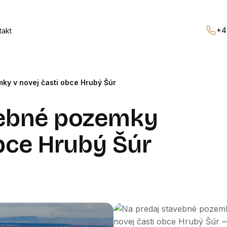
+4
takt
ky v novej časti obce Hrubý Šúr
vebné pozemky
obce Hrubý Šúr