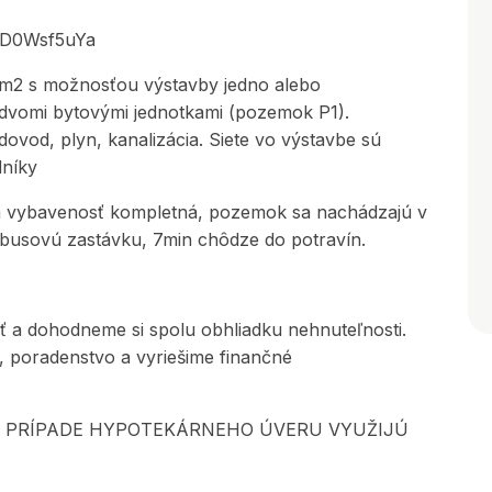
LkD0Wsf5uYa
m2 s možnosťou výstavby jedno alebo
dvomi bytovými jednotkami (pozemok P1).
vod, plyn, kanalizácia. Siete vo výstavbe sú
dníky
a vybavenosť kompletná, pozemok sa nachádzajú v
obusovú zastávku, 7min chôdze do potravín.
ť a dohodneme si spolu obhliadku nehnuteľnosti.
 poradenstvo a vyriešime finančné
V PRÍPADE HYPOTEKÁRNEHO ÚVERU VYUŽIJÚ