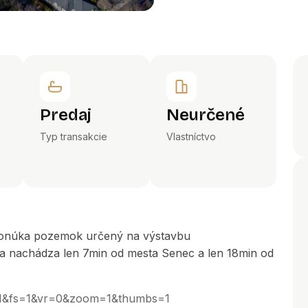
Predaj
Neurčené
Typ transakcie
Vlastníctvo
 ponúka pozemok určený na výstavbu
a nachádza len 7min od mesta Senec a len 18min od
fo=1&fs=1&vr=0&zoom=1&thumbs=1