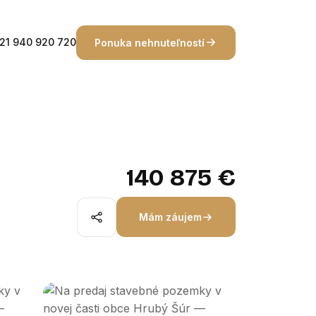
21 940 920 720
Ponuka nehnuteľností
140 875 €
Mám záujem