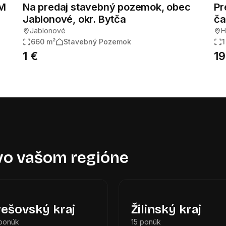
M
Na predaj stavebný pozemok, obec
Pr
Jablonové, okr. Bytča
ča
Jablonové
H
660 m²
Stavebný Pozemok
1
1 €
19
 vo vašom regióne
rešovský kraj
Žilinský kraj
ponúk
15 ponúk