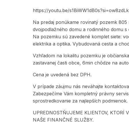
https://youtu.be/s1BiWW1dB0s?si=ow8zd
Na predaj ponúkame rovinatý pozemk 805 
dvojpodlažného domu a rodinného domu s 
Na pozemku sú zavedené komplet siete: vodo
elektrika a optika. Vybudovaná cesta a cho
Vzhľadom na lokalitu pozemku je občiansk
zastavanej časti obce, 6min chôdze na aut
Cena je uvedená bez DPH.
V prípade záujmu nás neváhajte kontaktova
Zabezpečíme Vám kompletný právny servis,
sprostredkovanie za najlepších podmienok.
UPREDNOSTŇUJEME KLIENTOV, KTORÍ 
NAŠE FINANČNÉ SLUŽBY.