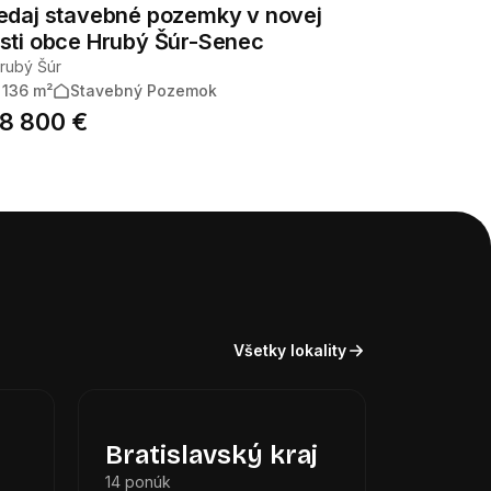
edaj stavebné pozemky v novej
sti obce Hrubý Šúr-Senec
rubý Šúr
 136 m²
Stavebný Pozemok
8 800 €
Všetky lokality
Bratislavský kraj
14 ponúk