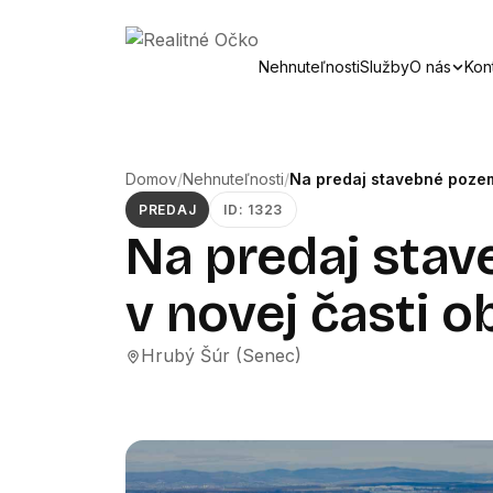
Nehnuteľnosti
Služby
O nás
Kon
Domov
/
Nehnuteľnosti
/
Na predaj stavebné pozem
PREDAJ
ID: 1323
Na predaj sta
v novej časti 
Hrubý Šúr (Senec)