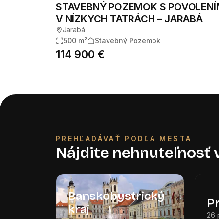
STAVEBNÝ POZEMOK S POVOLENÍ
V NÍZKYCH TATRÁCH – JARABÁ
Jarabá
500 m²
Stavebný Pozemok
114 900 €
PREHĽADÁVAŤ PODĽA MESTA
Nájdite nehnuteľnosť
Banskobystrický
P
kraj
26 