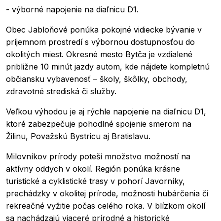
- výborné napojenie na diaľnicu D1.
Obec Jabloňové ponúka pokojné vidiecke bývanie v
príjemnom prostredí s výbornou dostupnosťou do
okolitých miest. Okresné mesto Bytča je vzdialené
približne 10 minút jazdy autom, kde nájdete kompletnú
občiansku vybavenosť – školy, škôlky, obchody,
zdravotné strediská či služby.
Veľkou výhodou je aj rýchle napojenie na diaľnicu D1,
ktoré zabezpečuje pohodlné spojenie smerom na
Žilinu, Považskú Bystricu aj Bratislavu.
Milovníkov prírody poteší množstvo možností na
aktívny oddych v okolí. Región ponúka krásne
turistické a cyklistické trasy v pohorí Javorníky,
prechádzky v okolitej prírode, možnosti hubárčenia či
rekreačné vyžitie počas celého roka. V blízkom okolí
sa nachádzajú viaceré prírodné a historické