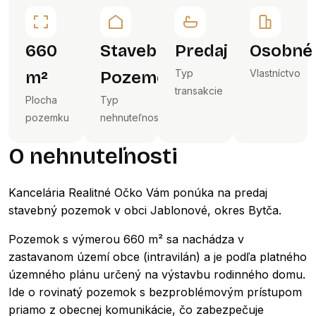
660
Stavebný
Predaj
Osobné
Typ
Vlastníctvo
m²
Pozemok
transakcie
Plocha
Typ
pozemku
nehnuteľnosti
O nehnuteľnosti
Kancelária Realitné Očko Vám ponúka na predaj
stavebný pozemok v obci Jablonové, okres Bytča.
Pozemok s výmerou 660 m² sa nachádza v
zastavanom území obce (intravilán) a je podľa platného
územného plánu určený na výstavbu rodinného domu.
Ide o rovinatý pozemok s bezproblémovým prístupom
priamo z obecnej komunikácie, čo zabezpečuje