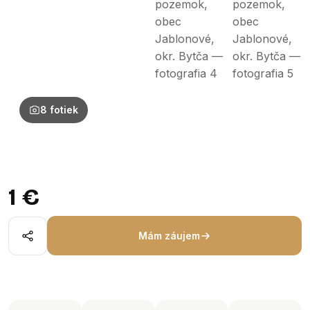
8 fotiek
1 €
Mám záujem