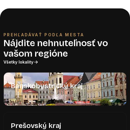
PREHĽADÁVAŤ PODĽA MESTA
Nájdite nehnuteľnosť vo
vašom regióne
Všetky lokality
Banskobystrický kraj
51 ponúk
Prešovský kraj