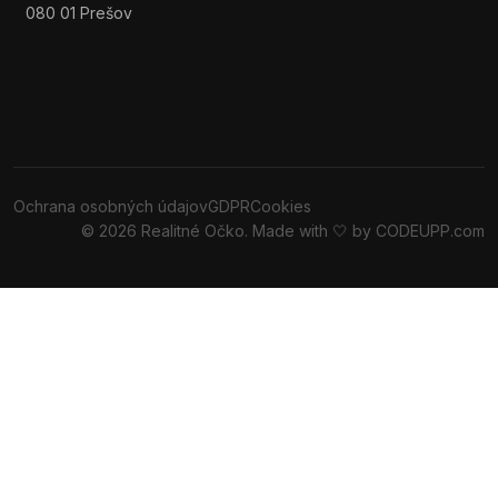
080 01 Prešov
Ochrana osobných údajov
GDPR
Cookies
© 2026 Realitné Očko. Made with 🤍 by
CODEUPP.com