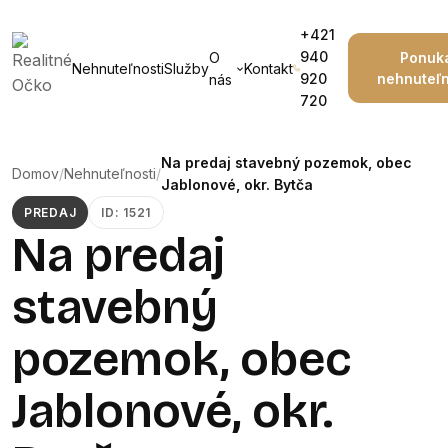
+421
940
O
Ponuk
Nehnuteľnosti
Služby
Kontakt
920
nehnuteľn
nás
720
Na predaj stavebný pozemok, obec
Domov
/
Nehnuteľnosti
/
Jablonové, okr. Bytča
PREDAJ
ID: 1521
Na predaj
stavebný
pozemok, obec
Jablonové, okr.